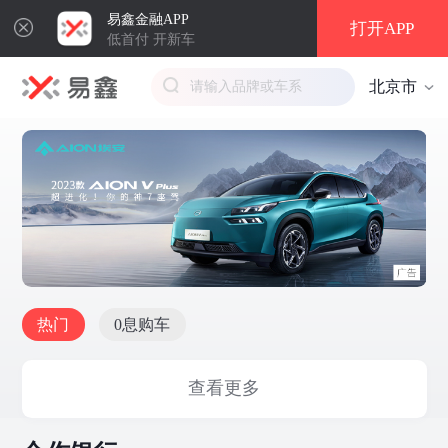
易鑫金融APP
打开APP
低首付 开新车
北京市
热门
0息购车
查看更多